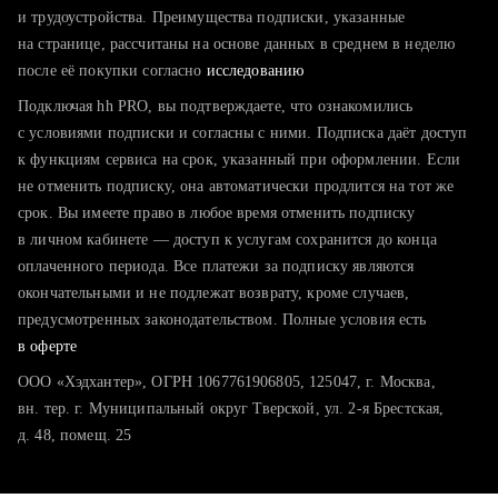
тратите много времени на поиск и вручную поднимаете
и трудоустройства. Преимущества подписки, указанные
резюме
на странице, рассчитаны на основе данных в среднем в неделю
после её покупки согласно
хотите сравнить себя с конкурентами и оценить шансы
исследованию
Подключая hh PRO, вы подтверждаете, что ознакомились
с условиями подписки и согласны с ними. Подписка даёт доступ
к функциям сервиса на срок, указанный при оформлении. Если
не отменить подписку, она автоматически продлится на тот же
срок. Вы имеете право в любое время отменить подписку
в личном кабинете — доступ к услугам сохранится до конца
оплаченного периода. Все платежи за подписку являются
окончательными и не подлежат возврату, кроме случаев,
предусмотренных законодательством. Полные условия есть
в оферте
ООО «Хэдхантер», ОГРН 1067761906805, 125047, г. Москва,
вн. тер. г. Муниципальный округ Тверской, ул. 2-я Брестская,
д. 48, помещ. 25