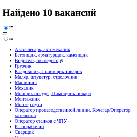
Найдено 10 вакансий
Автослесарь, автомеханик
Бетонщик, арматурщик, каменщик
Водитель, экспедитор
9
Грузчик
Кладовщик, Приемщик товаров
Маляр, штукатур, отделочник
Машинист
Механик
Мойщик посуды, Помощник повара
Монтажник
Монтер пути
Оператор производственной линии, Кочегар/Оператор
котельной
Оператор станков с ЧПУ
Разнорабочий
Сварщик