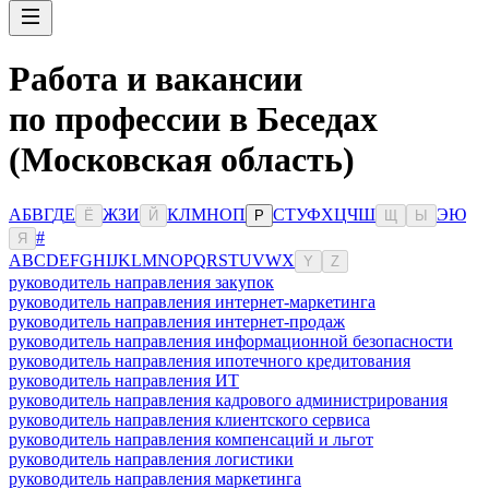
Работа и вакансии
по профессии в Беседах
(Московская область)
А
Б
В
Г
Д
Е
Ж
З
И
К
Л
М
Н
О
П
С
Т
У
Ф
Х
Ц
Ч
Ш
Э
Ю
Ё
Й
Р
Щ
Ы
#
Я
A
B
C
D
E
F
G
H
I
J
K
L
M
N
O
P
Q
R
S
T
U
V
W
X
Y
Z
руководитель направления закупок
руководитель направления интернет-маркетинга
руководитель направления интернет-продаж
руководитель направления информационной безопасности
руководитель направления ипотечного кредитования
руководитель направления ИТ
руководитель направления кадрового администрирования
руководитель направления клиентского сервиса
руководитель направления компенсаций и льгот
руководитель направления логистики
руководитель направления маркетинга