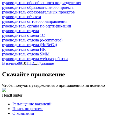
руководитель обособленного подразделения
руководитель образовательного проекта
руководитель образовательных проектов
руководитель объекта
руководитель оптового направления
руководитель органа по сертификации
руководитель отдела
руководитель отдела 1С
руководитель отдела (e-commerce)
руководитель отдела (HoReCa)
руководитель отдела HR
руководитель отдела SMM
руководитель отдела web-разработки
В начало
8
9
10
11
12
...
17
дальше
Скачайте приложение
Чтобы получать уведомления о приглашениях мгновенно
HeadHunter
Размещение вакансий
Поиск по резюме
О компании